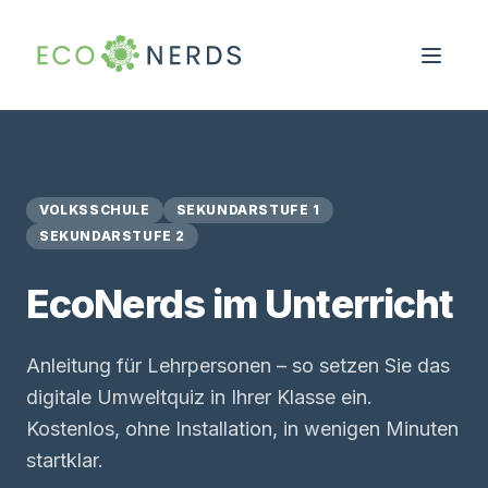
VOLKSSCHULE
SEKUNDARSTUFE 1
SEKUNDARSTUFE 2
EcoNerds im Unterricht
Anleitung für Lehrpersonen – so setzen Sie das
digitale Umweltquiz in Ihrer Klasse ein.
Kostenlos, ohne Installation, in wenigen Minuten
startklar.