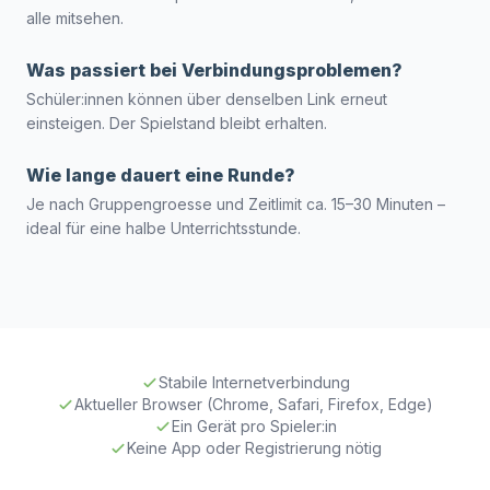
alle mitsehen.
Was passiert bei Verbindungsproblemen?
Schüler:innen können über denselben Link erneut
einsteigen. Der Spielstand bleibt erhalten.
Wie lange dauert eine Runde?
Je nach Gruppengroesse und Zeitlimit ca. 15–30 Minuten –
ideal für eine halbe Unterrichtsstunde.
Stabile Internetverbindung
Aktueller Browser (Chrome, Safari, Firefox, Edge)
Ein Gerät pro Spieler:in
Keine App oder Registrierung nötig