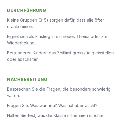
DURCHFÜHRUNG
Kleine Gruppen (3–5) sorgen dafür, dass alle öfter
drankommen.
Eignet sich als Einstieg in ein neues Thema oder zur
Wiederholung.
Bei jüngeren Kindern das Zeitlimit grosszügig einstellen
oder abschalten.
NACHBEREITUNG
Besprechen Sie die Fragen, die besonders schwierig
waren.
Fragen Sie: Was war neu? Was hat überrascht?
Halten Sie fest, was die Klasse mitnehmen möchte.