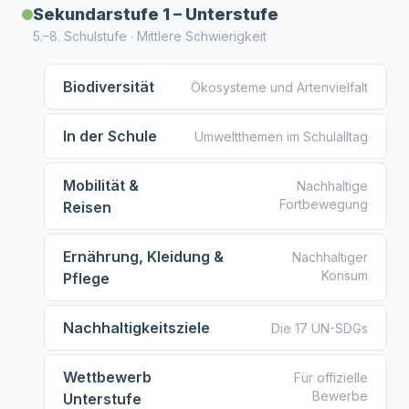
Sekundarstufe 1 – Unterstufe
5.–8. Schulstufe · Mittlere Schwierigkeit
Biodiversität
Ökosysteme und Artenvielfalt
In der Schule
Umweltthemen im Schulalltag
Mobilität &
Nachhaltige
Fortbewegung
Reisen
Ernährung, Kleidung &
Nachhaltiger
Konsum
Pflege
Nachhaltigkeitsziele
Die 17 UN-SDGs
Wettbewerb
Für offizielle
Bewerbe
Unterstufe