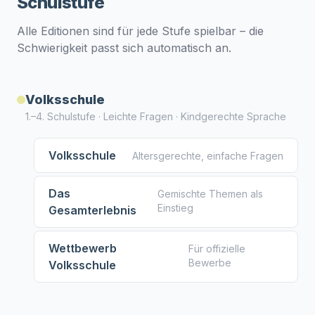
Schulstufe
Alle Editionen sind für jede Stufe spielbar – die
Schwierigkeit passt sich automatisch an.
Volksschule
1.–4. Schulstufe · Leichte Fragen · Kindgerechte Sprache
Volksschule
Altersgerechte, einfache Fragen
Das
Gemischte Themen als
Einstieg
Gesamterlebnis
Wettbewerb
Für offizielle
Bewerbe
Volksschule