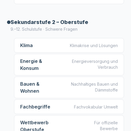
Sekundarstufe 2 – Oberstufe
9.–12. Schulstufe · Schwere Fragen
Klima
Klimakrise und Lösungen
Energie &
Energieversorgung und
Verbrauch
Konsum
Bauen &
Nachhaltiges Bauen und
Dämmstoffe
Wohnen
Fachbegriffe
Fachvokabular Umwelt
Wettbewerb
Für offizielle
Bewerbe
Oberstufe