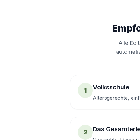
Empfo
Alle Edi
automatis
Volksschule
1
Altersgerechte, ei
Das Gesamterle
2
Gemischte Themen a